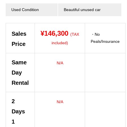
Used Condition
Beautiful unused car
¥146,300
Sales
(TAX
・No
Peals/Insurance
included)
Price
Same
N/A
Day
Rental
2
N/A
Days
1