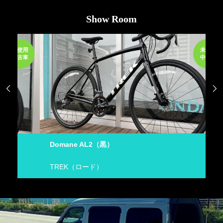
Show Room
使用
未使用
古車
中古車


Domane AL2（黒）
D
TREK（ロード）
T