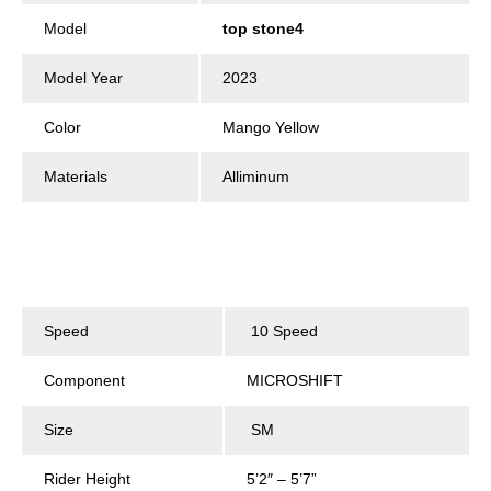
Model
top stone4
Model Year
2023
Color
Mango Yellow
Materials
Alliminum
Speed
10 Speed
Component
MICROSHIFT
Size
SM
Rider Height
5’2″ – 5’7”