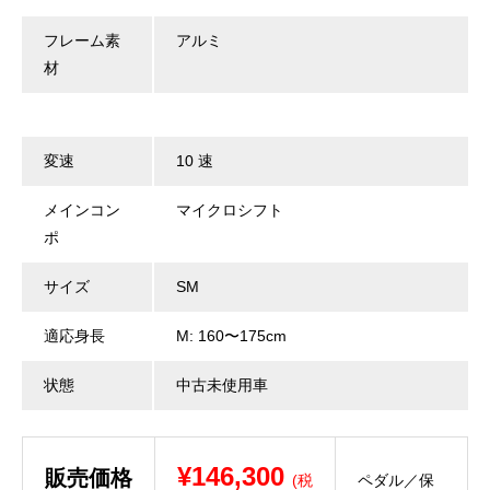
フレーム素
アルミ
材
変速
10 速
メインコン
マイクロシフト
ポ
サイズ
SM
適応身長
M: 160〜175cm
状態
中古未使用車
¥146,300
販売価格
(税
ペダル／保