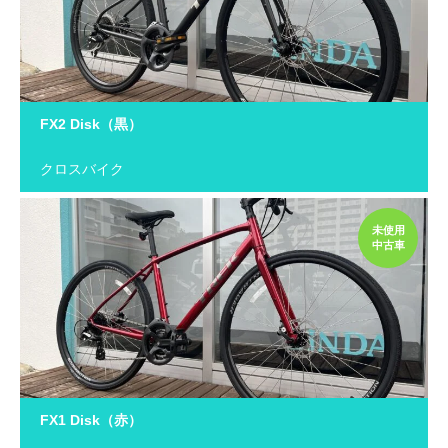
FX2 Disk（黒）
クロスバイク
未使用
中古車
FX1 Disk（赤）